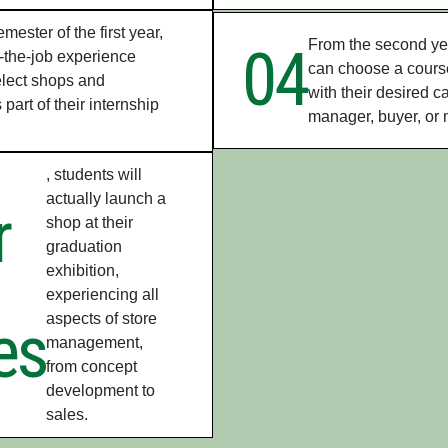
ester of the first year,
From the second ye
04
n-the-job experience
can choose a course
select shops and
with their desired c
part of their internship
manager, buyer, or
, students will
actually launch a
r
shop at their
graduation
exhibition,
experiencing all
es
aspects of store
management,
from concept
development to
sales.