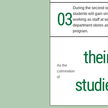
During the second sem
03
students will gain o
working as staff at 
department stores as 
program.
thei
As the
culmination
of
studi