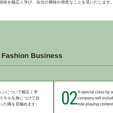
や技術を幅広く学び、自分の興味や得意なことを見いだします
f Fashion Business
02
ョンについて幅広く学
A special class by 
スキルを身につけて自
company will includ
った職を見極めます。
role-playing contes