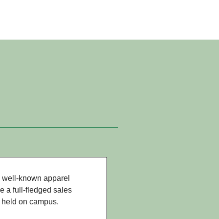
。
a well-known apparel
e a full-fledged sales
t held on campus.