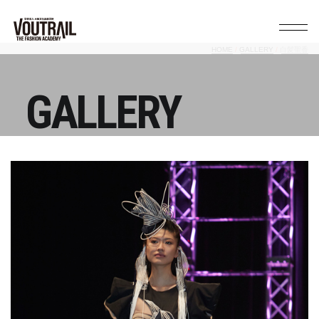
HOME
GALLERY
白髪聖香
GALLERY