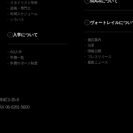
SDGsについて
スタイリスト学科
資格・専門士
年間スケジュール
シラバス
ヴォートレイルについ
入学について
施設案内
沿革
情報公開
AO入学
プレスリリース
学費一覧
最新ニュース
学費サポート制度
3-35-8
AX
06-6391-5600