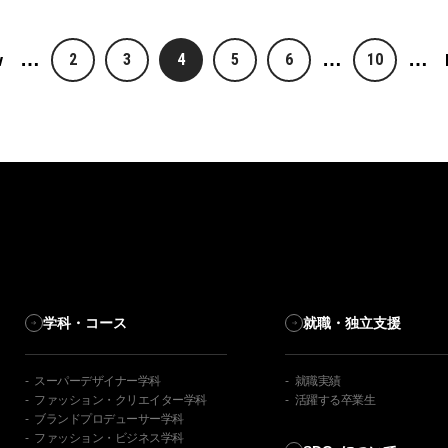
…
…
…
2
3
4
5
6
10
v
学科・コース
就職・独立支援
スーパーデザイナー学科
就職実績
ファッション・クリエイター学科
活躍する卒業生
ブランドプロデューサー学科
ファッション・ビジネス学科