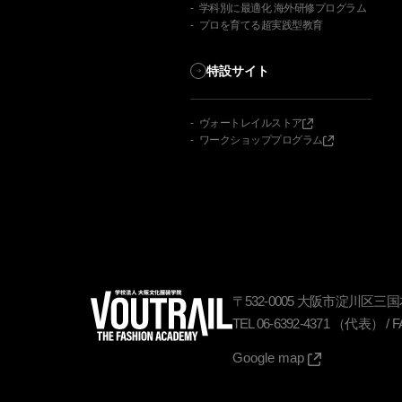
学科別に最適化 海外研修プログラム
プロを育てる超実践型教育
特設サイト
ヴォートレイルストア
ワークショッププログラム
〒
532-0005
大阪市淀川区三国本町
TEL
06-6392-4371
（代表）
/
F
Google map