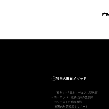
Pre
独自の教育メソッド
「欧州」×「日本」デュアル型教育
ヨーロッパ一流校出身の教員陣
コンテストに積極参戦
充実の対策授業＆サポート