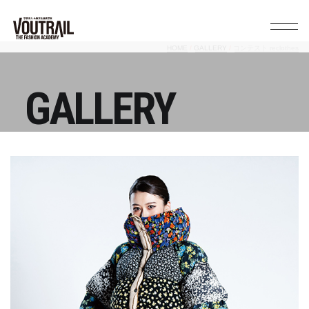
HOME
GALLERY
コンテスト reclothes
GALLERY