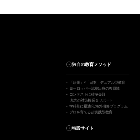
独自の教育メソッド
「欧州」×「日本」デュアル型教育
ヨーロッパ一流校出身の教員陣
コンテストに積極参戦
充実の対策授業＆サポート
学科別に最適化 海外研修プログラム
プロを育てる超実践型教育
特設サイト