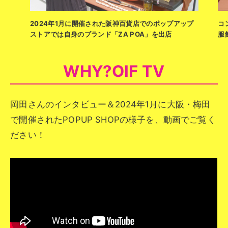
2024年1月に開催された阪神百貨店でのポップアップ
コ
ストアでは自身のブランド「ZA POA」を出店
服
WHY?OIF TV
岡田さんのインタビュー＆2024年1月に大阪・梅田
で開催されたPOPUP SHOPの様子を、動画でご覧く
ださい！